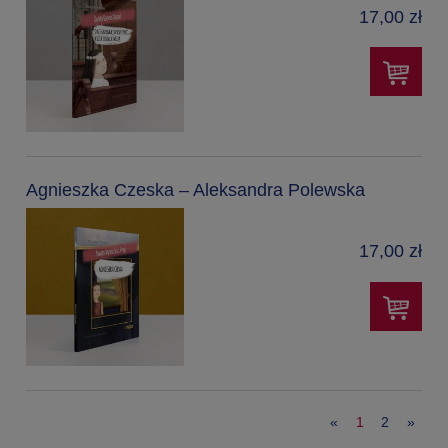
17,00 zł
Agnieszka Czeska – Aleksandra Polewska
17,00 zł
«
1
2
»