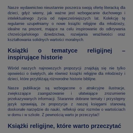
Nasze wydawnictwo nieustannie poszerza swoją ofertę literacką dla
dzieci, gdyż wiemy, jak ważne jest wzbogacanie duchowego i
intelektualnego życia od najwcześniejszych lat. Kolekcję tę
regularnie uzupełniamy o nowe książki religijne dla młodzieży,
idealne na prezent, mające na celu inspirowanie do odkrywania
chrześcijańskiego dziedzictwa, rozwijania wrażliwości oraz
kształtowania solidnych wartości moralnych.
Książki o tematyce religijnej –
inspirujące historie
Wśród naszych najnowszych propozycji znajdują się nie tylko
opowieści o świętych, ale również książki religijne dla młodzieży i
dzieci, które przybliżają różnorodne historie biblijne.
Nasze publikacje są wzbogacone o atrakcyjne ilustracje,
zwiększające zaangażowanie i ułatwiające zrozumienie
przekazywanych informacji. Starannie dobrane tematy i przystępny
język sprawiają, że propozycje z naszej księgarni stanowią
doskonałe narzędzie do nauki, refleksji oraz rozmów o wartościach
w domu i w szkole. Z pewnością warto je przeczytać!
Książki religijne, które warto przeczytać