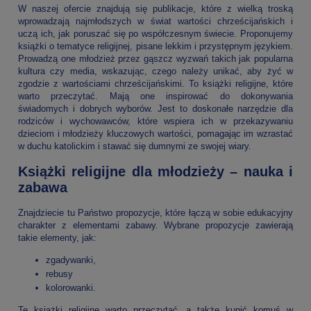
W naszej ofercie znajdują się publikacje, które z wielką troską
wprowadzają najmłodszych w świat wartości chrześcijańskich i
uczą ich, jak poruszać się po współczesnym świecie. Proponujemy
książki o tematyce religijnej, pisane lekkim i przystępnym językiem.
Prowadzą one młodzież przez gąszcz wyzwań takich jak popularna
kultura czy media, wskazując, czego należy unikać, aby żyć w
zgodzie z wartościami chrześcijańskimi. To książki religijne, które
warto przeczytać. Mają one inspirować do dokonywania
świadomych i dobrych wyborów. Jest to doskonałe narzędzie dla
rodziców i wychowawców, które wspiera ich w przekazywaniu
dzieciom i młodzieży kluczowych wartości, pomagając im wzrastać
w duchu katolickim i stawać się dumnymi ze swojej wiary.
Książki religijne dla młodzieży – nauka i
zabawa
Znajdziecie tu Państwo propozycje, które łączą w sobie edukacyjny
charakter z elementami zabawy. Wybrane propozycje zawierają
takie elementy, jak:
zgadywanki,
rebusy
kolorowanki.
Te książki religijne warto przeczytać, a także kupić komuś w