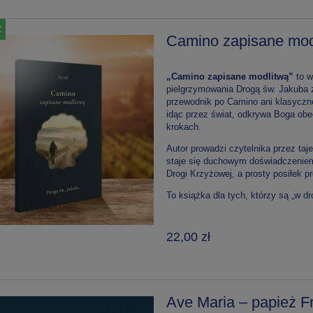
Ć
Camino zapisane mod
„Camino zapisane modlitwą”
to w
pielgrzymowania Drogą św. Jakuba z
przewodnik po Camino ani klasyczne
idąc przez świat, odkrywa Boga obe
krokach.
Autor prowadzi czytelnika przez taj
staje się duchowym doświadczeniem
Drogi Krzyżowej, a prosty posiłek pr
To książka dla tych, którzy są „w d
22,00 zł
Ave Maria – papież F