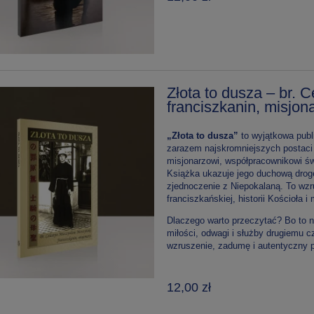
Złota to dusza – br.
franciszkanin, misj
„Złota to dusza”
to wyjątkowa publi
zarazem najskromniejszych postaci
misjonarzowi, współpracownikowi św
Książka ukazuje jego duchową drogę
zjednoczenie z Niepokalaną. To wzru
franciszkańskiej, historii Kościoła i
Dlaczego warto przeczytać? Bo to n
miłości, odwagi i służby drugiemu c
wzruszenie, zadumę i autentyczny p
12,00 zł