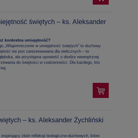
ejętność świętych – ks. Aleksander
też konkretna umiejętność?
ego
„Wtajemniczenie w umiejętność świętych”
to duchowy
ętość nie jest zarezerwowana dla nielicznych – to
głęboka, ale przystępna opowieść o drodze wewnętrznej
rzewania do świętości w codzienności. Dla każdego, kto
iej.
więtych – ks. Aleksander Żychliński
 inspirujący zbiór refleksji teologiczno-duchowych, które