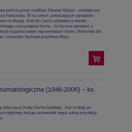
wą podróżą przez modlitwę Zdrowaś Maryjo – prowadzoną
eża Franciszka. W szczerym, poruszającym wywiadzie
niem na Maryję, Kościół i życie człowieka w świetle
o teologia w przystępnej formie – to intymna opowieść o
 która rozjaśnia nawet najciemniejsze chwile. Doskonała dla
m
Camino zapisane
wę i zrozumieć duchowe przesłanie Maryi.
 Wiersze
modlitwą
tefan
22,00 zł
neumatologiczna (1946-2006) – ks.
fię dotyczącą Osoby Ducha Świętego. Jest to drugi po
j” szczególnego rodzaju przewodnik tegoż autora przydatny
i.