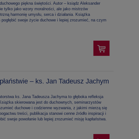
duchowego piękna świętości. Autor – ksiądz Aleksander
ie tylko jako wzory moralności, ale jako mistrzów
trzną harmonię umysłu, serca i działania. Książka
 pogłębić swoje życie duchowe i lepiej zrozumieć, na czym
apłaństwie – ks. Jan Tadeusz Jachym
autorstwa ks. Jana Tadeusza Jachyma to głęboka refleksja
 Książka skierowana jest do duchownych, seminarzystów
zumieć duchowe i codzienne wyzwania, z jakimi mierzą się
bogactwu treści, publikacja stanowi cenne źródło inspiracji i
ębić swoje powołanie lub lepiej zrozumieć misję kapłaństwa.