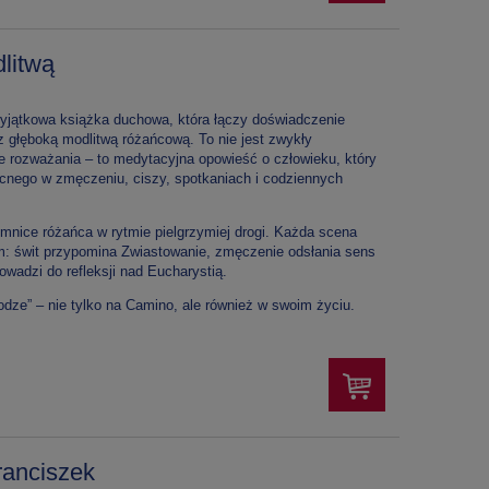
litwą
yjątkowa książka duchowa, która łączy doświadczenie
 głęboką modlitwą różańcową. To nie jest zwykły
 rozważania – to medytacyjna opowieść o człowieku, który
cnego w zmęczeniu, ciszy, spotkaniach i codziennych
emnice różańca w rytmie pielgrzymiej drogi. Każda scena
: świt przypomina Zwiastowanie, zmęczenie odsłania sens
owadzi do refleksji nad Eucharystią.
rodze” – nie tylko na Camino, ale również w swoim życiu.
ranciszek