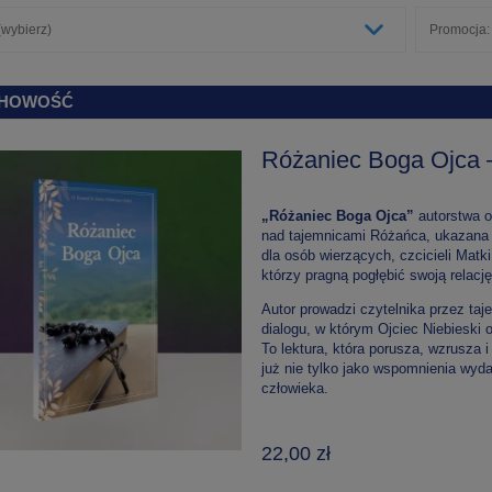
wybierz)
Promocja:
HOWOŚĆ
Różaniec Boga Ojca 
„Różaniec Boga Ojca”
autorstwa 
nad tajemnicami Różańca, ukazana 
dla osób wierzących, czcicieli Matk
którzy pragną pogłębić swoją relac
Autor prowadzi czytelnika przez ta
dialogu, w którym Ojciec Niebieski o
To lektura, która porusza, wzrusza
już nie tylko jako wspomnienia wydar
człowieka.
22,00 zł