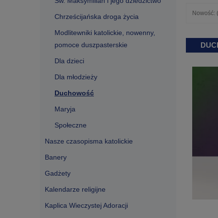
Św. Maksymilian i jego dziedzictwo
Nowość: (
Chrześcijańska droga życia
Modlitewniki katolickie, nowenny,
pomoce duszpasterskie
DUC
Dla dzieci
Dla młodzieży
Duchowość
Maryja
Społeczne
Nasze czasopisma katolickie
Banery
Gadżety
Kalendarze religijne
Kaplica Wieczystej Adoracji