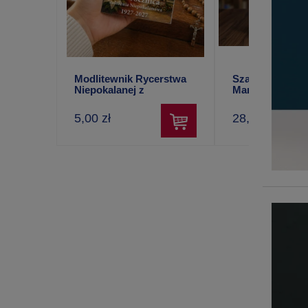
Modlitewnik Rycerstwa
Szaleniec Niepo
Niepokalanej z
Maria Winowsk
kalendarzem 2027 r.
5,00 zł
28,00 zł