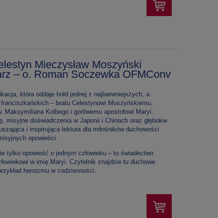
 Celestyn Mieczysław Moszyński
onarz – o. Roman Soczewka OFMConv
kacja, która oddaje hołd jednej z najbarwniejszych, a
 franciszkańskich – bratu Celestynowi Moszyńskiemu,
. Maksymiliana Kolbego i gorliwemu apostołowi Maryi.
, misyjne doświadczenia w Japonii i Chinach oraz głębokie
szająca i inspirująca lektura dla miłośników duchowości
 misyjnych opowieści.
ie tylko opowieść o jednym człowieku – to świadectwo
złowiekowi w imię Maryi. Czytelnik znajdzie tu duchowe
rzykład heroizmu w codzienności.