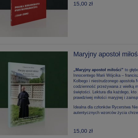
15,00 zł
Maryjny apostoł miło
„Maryjny apostoł miłości”
to głęb
Innocentego Marii Wójcika – franci
Kolbego i niestrudzonego apostoła N
codzienność przeżywana z wielką mi
świętości. Lektura dla każdego, kto 
prawdziwej miłości maryjnej i zain
Idealna dla członków Rycerstwa Niep
autentycznych wzorców życia chrze
15,00 zł