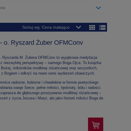
 nie
Sortuj wg:
Cena malejąco
– o. Ryszard Żuber OFMConv
o. Ryszarda M. Żubera OFMConv to wyjątkowa medytacja
z niezwykłej perspektywy – samego Boga Ojca. To książka
i Bożej, miłośników modlitwy różańcowej oraz wszystkich,
ję z Bogiem i odkryć na nowo sens wydarzeń zbawczych.
jemnice radosne, bolesne i chwalebne w formie poetyckiego
dsłania swoje Serce: pełne miłości, tęsknoty, bólu i radości.
 i zaprasza do głębszego przeżywania modlitwy różańcowej –
zeń z życia Jezusa i Maryi, ale jako historii miłości Boga do