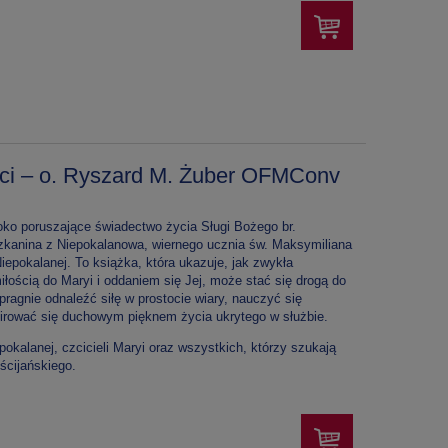
ści – o. Ryszard M. Żuber OFMConv
oko poruszające świadectwo życia Sługi Bożego br.
szkanina z Niepokalanowa, wiernego ucznia św. Maksymiliana
iepokalanej. To książka, która ukazuje, jak zwykła
łością do Maryi i oddaniem się Jej, może stać się drogą do
pragnie odnaleźć siłę w prostocie wiary, nauczyć się
spirować się duchowym pięknem życia ukrytego w służbie.
okalanej, czcicieli Maryi oraz wszystkich, którzy szukają
ścijańskiego.