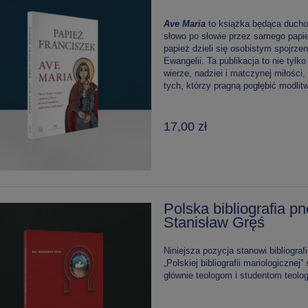
Ave Maria
to książka będąca ducho
słowo po słowie przez samego papi
papież dzieli się osobistym spojrze
Ewangelii. Ta publikacja to nie tylk
wierze, nadziei i matczynej miłości,
kalanej –
Kubek porcelanowy
Pod płaszcze
tych, którzy pragną pogłębić modlit
a
Niepokalanej.
dla dzieci – S
Todorski
30,00 zł
20,00 zł
17,00 zł
Polska bibliografia p
Stanisław Gręś
Niniejsza pozycja stanowi bibliogra
„Polskiej bibliografii mariologiczne
głównie teologom i studentom teologi