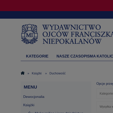
KATEGORIE
NASZE CZASOPISMA KATOLIC
DRUKARNIA
»
Książki
»
Duchowość
Opcje prze
MENU
Kategori
Dewocjonalia
Książki
Wysyłka w