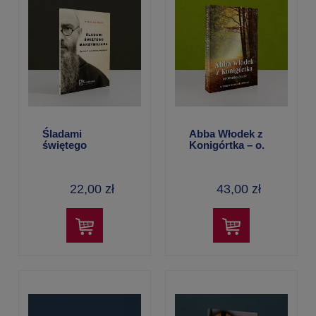
Śladami
Abba Włodek z
świętego
Konigórtka – o.
Maksymiliana –
Tomasz
Kazimierz Braun
Szymczak
OFMConv
22,00 zł
43,00 zł