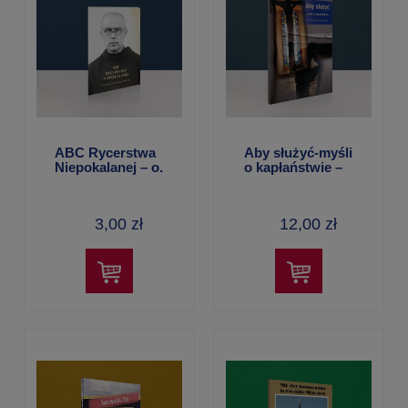
ABC Rycerstwa
Aby służyć-myśli
Niepokalanej – o.
o kapłaństwie –
Stanisław M.
ks. Jan Tadeusz
Piętka OFMConv
Jachym
3,00 zł
12,00 zł