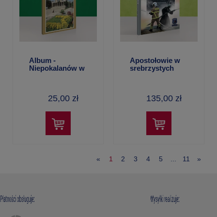
Album -
Apostołowie w
Niepokalanów w
srebrzystych
języku włoskim
hełmach – Maria
Smoleń
25,00 zł
135,00 zł
«
1
2
3
4
5
...
11
»