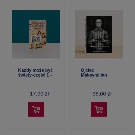
Każdy może być
Ojciec
święty-część 1 –
Maksymilian
kolorowanka
Maria Kolbe –
Albert Wojtczak
OFMConv
17,00 zł
38,00 zł