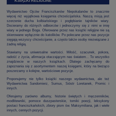
KSIĄŻKI RELIGIJNE
Wydawnictwo Ojców Franciszkanów Niepokalanów to znacznie
więcej niż wyjątkowa księgarnia chrześcijańska. Naszą misją jest
szerzenie ducha kolbiańskiego i pogłębianie tajników wiary.
Docieramy do różnych odbiorców i jednoczymy się z nimi w imię
wiary w jednego Boga. Oferowane przez nas książki religijne nie są
skierowane wyłącznie do katolików. Po polecane przez nas pozycje
sięgają wszyscy chrześcijanie, a często także osoby niezwiązane z
żadną religią.
Stawiamy na uniwersalne wartości. Miłość, szacunek, pokora,
radość z życia, afirmacja otaczającym nas światem... To wszystko
znajdziecie w naszych książkach. Dlatego zachęcamy do
zapoznania się z asortymentem naszej księgarni, który na bieżąco
poszerzamy o kolejne, wartościowe pozycje.
Proponujemy nie tylko książki naszego wydawnictwa, ale też
Wydawnictwa Sandomierz, Sumus, Sióstr Loretanek, Promic i
innych.
Oferujemy zarówno albumy, historie świętych i męczenników,
modlitewniki, pomoce duszpasterskie, tomiki poezji, leksykony
postaci franciszkańskich,
zbiory pism św. Maksymiliana
, jak i wiele
innych, cennych pozycji.