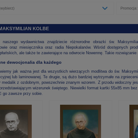
wybierz)
Promocja:
 MAKSYMILIAN KOLBE
e naszego wydawnictwa znajdziecie różnorodne obrazki św. Maksymilia
owie oraz miesięcznika oraz radia Niepokalanów. Wśród dostępnych pro
płańskich, ale także te zawierające na odwrocie Nowennę. Takie rozwiązanie 
ne dewocjonalia dla każdego
wiemy jak ważna jest dla wszystkich wierzących modlitwa do św. Maksymil
dycyjnej lub laminowanej. Te drugie, są dużo bardziej wytrzymałe na zgniece
 medalik z ozdobnym, powszechnie znanym wzorem. Z przodu widoczny jest 
przedstawiającym wizerunek świętego. Niewielki format kartki 55x85 mm bez t
 go zawsze przy sobie.