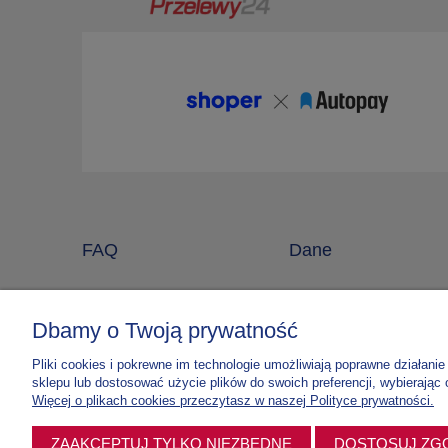
FAQ
Dane
Regulamin sklepu
O Wydawnictwie
Polityka prywatności
Dostawa i płatności
Dbamy o Twoją prywatność
Kontakt
Pliki cookies i pokrewne im technologie umożliwiają poprawne działan
Blog
sklepu lub dostosować użycie plików do swoich preferencji, wybierając 
Więcej o plikach cookies przeczytasz w naszej Polityce prywatności.
ZAAKCEPTUJ TYLKO NIEZBĘDNE
DOSTOSUJ ZG