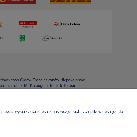
dawnictwo Ojców Franciszkanów Niepokalanów
rotnia, ul. o. M. Kolbego 5, 96-515 Teresin
P: 837 000 03 67
 konta:
70 1020 1185 0000 4302 0307 5900
lko do zamówień w e-sklepie
eptować wykorzystanie przez nas wszystkich tych plików i przejść do
 konta:
12 1020 1185 0000 4102 0012 3877
lko na intencje mszalne, prenumeraty