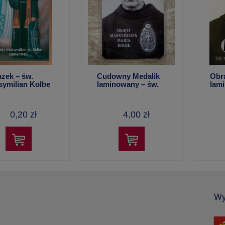
kalanej –
Camino zapisane
Modlitewnik 
a
modlitwą
Niepokalanej 
zek – św.
Cudowny Medalik
Obr
kalendarzem 2
ymilian Kolbe
laminowany – św.
lam
22,00 zł
5,00 zł
4)
Maksymilian
św.
0,20 zł
4,00 zł