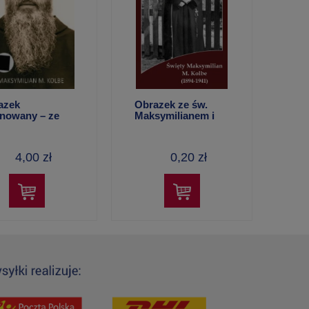
Rycerstwa
Kubek porcelanowy
z
azek
Obrazek ze św.
027 r.
inowany – ze
Maksymilianem i
30,00 zł
 Maksymilianem
Nowenną do
świętego
4,00 zł
0,20 zł