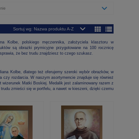
 nie
Sortuj wg:
Nazwa produktu A-Z
na Kolbe, polskiego męczennika, założyciela klasztoru w
duktów są obrazki prymicyjne przygotowane na 100 rocznicę
sprawia, że bez trudu znajdziesz to czego szukasz.
iana Kolbe, dlatego też oferujemy szeroki wybór obrazków, w
nia czy rozdarcia. W naszym asortymencie znajduje się również
wizerunek Matki Boskiej. Medalik jest zalaminowany razem z
rudu zmieści się w portfelu, a nawet w kieszeni, dzięki czemu