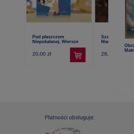
Pod płaszczem
Szaleniec Niepo
Niepokalanej. Wiersze
Maria Winowsk
Obra
dla dzieci – Stefan
Maks
Todorski
20,00 zł
28,00 zł
(Q26