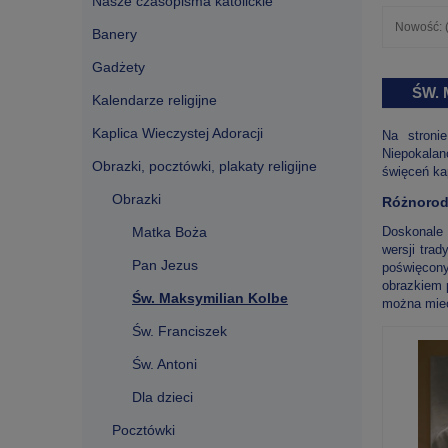
Nasze czasopisma katolickie
Nowość: (
Banery
Gadżety
ŚW.
Kalendarze religijne
Kaplica Wieczystej Adoracji
Na stroni
Niepokalan
Obrazki, pocztówki, plakaty religijne
święceń ka
Obrazki
Różnorod
Matka Boża
Doskonale 
wersji tra
Pan Jezus
poświęcony
obrazkiem 
Św. Maksymilian Kolbe
można mieć
Św. Franciszek
Św. Antoni
Dla dzieci
Pocztówki