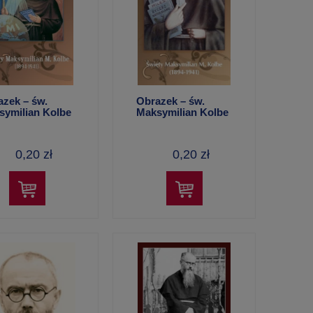
azek – św.
Obrazek – św.
symilian Kolbe
Maksymilian Kolbe
62)
(Q263)
0,20 zł
0,20 zł