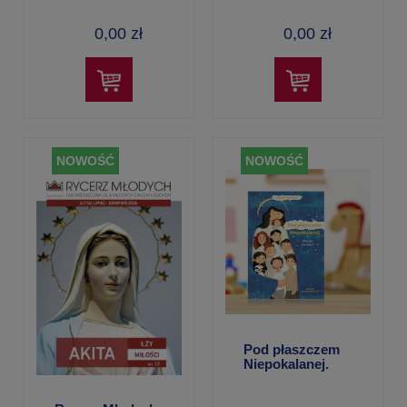
lipiec– sierpień
lipiec/sierpień
2026
2026
0,00 zł
0,00 zł
NOWOŚĆ
NOWOŚĆ
Pod płaszczem
Niepokalanej.
Wiersze dla
dzieci – Stefan