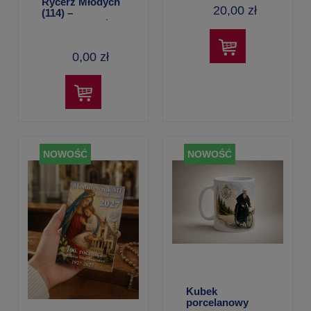
Todorski
Rycerz Młodych
20,00 zł
(114) –
lipiec/sierpień
2026
0,00 zł
NOWOŚĆ
NOWOŚĆ
Kubek
porcelanowy