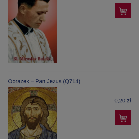
Obrazek – Pan Jezus (Q714)
0,20 zł