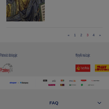
«
1
2
3
4
»
FAQ