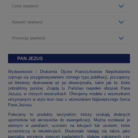
Cena: (wybierz)
Nowość: (wybierz)
Promocja: (wybierz)
PAN JEZUS
Wydawnictwo i Drukarnia Ojców Franciszkanów Niepokalanów
zajmuje się przygotowywaniem różnego typu publikacji, począwszy
od literatury drukowanej aż po dewocjonalia, takie jak te, które
zebraliśmy poniżej. Znajdą tu Państwo niejeden obrazek Pana
Jezusa, w różnych wizerunkach. Oferujemy modele z wizerunkami
utrzymanymi w stylu ikon oraz z wizerunkiem Najświętszego Serca
Pana Jezusa.
Polecamy te produkty wszystkim, którzy szukają drobnych
upominków lub akcesoriów do ewangelizacji. Można rozdawać je
wiernym w parafiach, uczniom na lekcjach lub osobom, które
uczestniczą w rekolekcjach. Doskonale nadają się także jako
pamiątka przyjęcia święceń kapłańskich, ślubów zakonnych czy