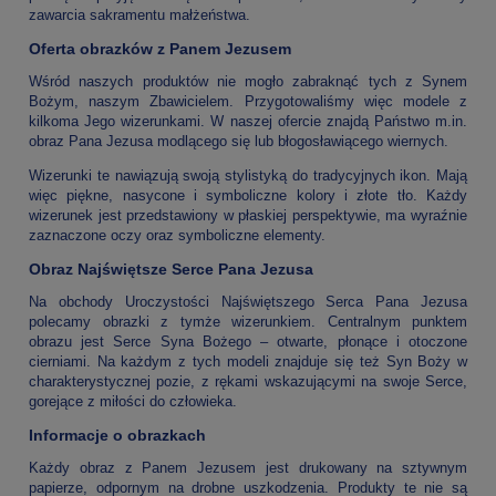
zawarcia sakramentu małżeństwa.
Oferta obrazków z Panem Jezusem
Wśród naszych produktów nie mogło zabraknąć tych z Synem
Bożym, naszym Zbawicielem. Przygotowaliśmy więc modele z
kilkoma Jego wizerunkami. W naszej ofercie znajdą Państwo m.in.
obraz Pana Jezusa modlącego się lub błogosławiącego wiernych.
Wizerunki te nawiązują swoją stylistyką do tradycyjnych ikon. Mają
więc piękne, nasycone i symboliczne kolory i złote tło. Każdy
wizerunek jest przedstawiony w płaskiej perspektywie, ma wyraźnie
zaznaczone oczy oraz symboliczne elementy.
Obraz Najświętsze Serce Pana Jezusa
Na obchody Uroczystości Najświętszego Serca Pana Jezusa
polecamy obrazki z tymże wizerunkiem. Centralnym punktem
obrazu jest Serce Syna Bożego – otwarte, płonące i otoczone
cierniami. Na każdym z tych modeli znajduje się też Syn Boży w
charakterystycznej pozie, z rękami wskazującymi na swoje Serce,
gorejące z miłości do człowieka.
Informacje o obrazkach
Każdy obraz z Panem Jezusem jest drukowany na sztywnym
papierze, odpornym na drobne uszkodzenia. Produkty te nie są