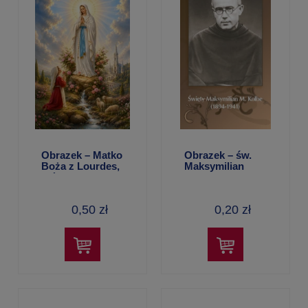
Obrazek – Matko
Obrazek – św.
Boża z Lourdes,
Maksymilian
módl się za mną
Kolbe (Q259)
0,50 zł
0,20 zł