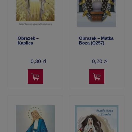
Obrazek –
Obrazek – Matka
Kaplica
Boża (Q257)
Wieczystej
Adoracji (z
cytatem św. Jana
0,30 zł
0,20 zł
Pawła II)