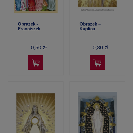
Obrazek -
Obrazek –
Franciszek
Kaplica
Ksawery
Wieczystej
Adoracji (z
cytatem św.
0,50 zł
0,30 zł
Augustyna)