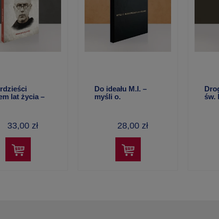
rdzieści
Do ideału M.I. –
Dro
em lat życia –
myśli o.
św.
ysław Kluz
Maksymiliana Marii
D
Kolbe
33,00 zł
28,00 zł