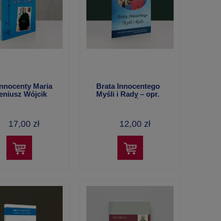
ane
Kubek porcelanowy
30,00 zł
Innocenty Maria
Brata Innocentego
eniusz Wójcik
Myśli i Rady – opr.
ciszkanin (30 XI
o. Ryszard Żuber
 r. - 18 XI 1994
OFMConv
– o. Ryszard M.
17,00 zł
12,00 zł
er OFMConv