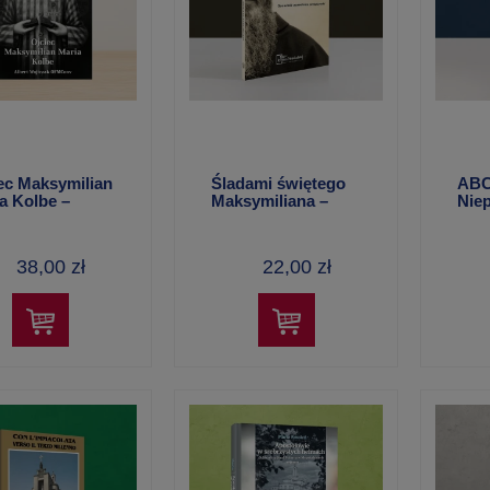
ec Maksymilian
Śladami świętego
ABC
a Kolbe –
Maksymiliana –
Niep
rt Wojtczak
Kazimierz Braun
Stan
Conv
OF
38,00 zł
22,00 zł