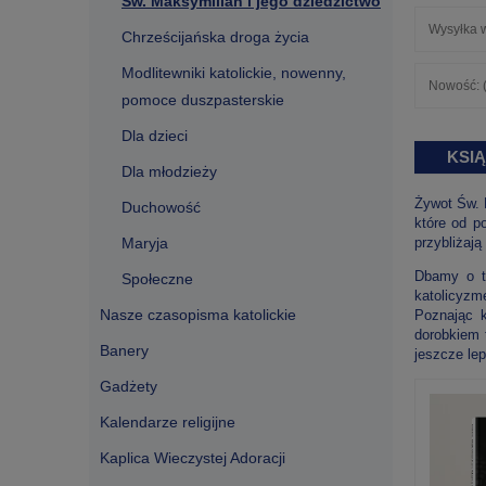
Św. Maksymilian i jego dziedzictwo
Wysyłka w
Chrześcijańska droga życia
Modlitewniki katolickie, nowenny,
Nowość: (
pomoce duszpasterskie
Dla dzieci
KSIĄ
Dla młodzieży
Żywot Św. M
Duchowość
które od p
Maryja
przybliżają
Dbamy o to
Społeczne
katolicyzm
Nasze czasopisma katolickie
Poznając k
dorobkiem 
Banery
jeszcze le
Gadżety
Kalendarze religijne
Kaplica Wieczystej Adoracji