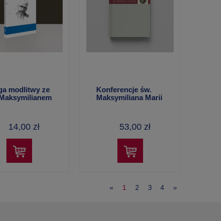
ga modlitwy ze
Konferencje św.
 Maksymilianem
Maksymiliana Marii
Kolbego – opr. o.
Joachim Roman
Bar OFMConv
14,00 zł
53,00 zł
«
1
2
3
4
»