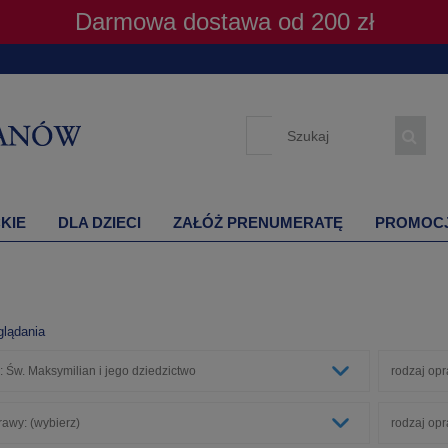
Darmowa dostawa od 200 zł
KIE
DLA DZIECI
ZAŁÓŻ PRENUMERATĘ
PROMOC
glądania
: Św. Maksymilian i jego dziedzictwo
rodzaj opr
rawy: (wybierz)
rodzaj opr