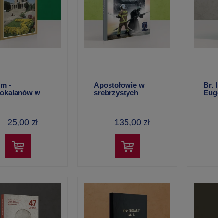
kalanej –
Modlitewnik Rycerstwa
Camino zapis
a
Niepokalanej z
modlitwą
kalendarzem 2027 r.
5,00 zł
22,00 zł
m -
Apostołowie w
Br. 
pokalanów w
srebrzystych
Eug
ku włoskim
hełmach – Maria
fran
Smoleń
1918
r.) 
25,00 zł
135,00 zł
Żub