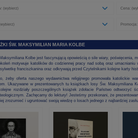
: (wybierz)
Cena: (wy
wybierz)
Promocja:
ŻKI ŚW. MAKSYMILIAN MARIA KOLBE
aksymiliana Kolbe jest fascynującą opowieścią o sile wiary, poświęcenia, mi
okoleń motywuje katolików do codziennej pracy nad sobą oraz umacnianiu
 sylwetkę franciszkanina oraz odkrywają przed Czytelnikami kolejne karty histo
, żeby oferta naszego wydawnictwa religijnego promowała katolickie war
em. Ukazywane w prezentowanych tu książkach losy Św. Maksymiliana Kolbe
olejne rozdziały poszczególnych książek zdołacie Państwo odtworzyć śc
teologicznym. Zachęcamy do lektury! Jesteśmy przekonani, że prezentowane
piej zrozumieć i ugruntować swoją wiedzę o losach jednego z najbardziej zas