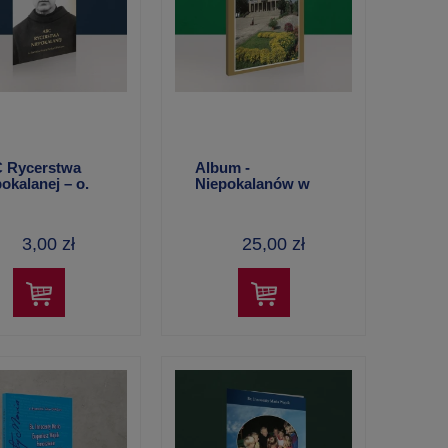
 Rycerstwa
Album -
okalanej – o.
Niepokalanów w
isław M. Piętka
języku niemieckim
MConv
3,00 zł
25,00 zł