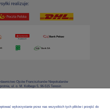
dawnictwo Ojców Franciszkanów Niepokalanów
rotnia, ul. o. M. Kolbego 5, 96-515 Teresin
P: 837 000 03 67
 konta:
70 1020 1185 0000 4302 0307 5900
lko do zamówień w e-sklepie
eptować wykorzystanie przez nas wszystkich tych plików i przejść do