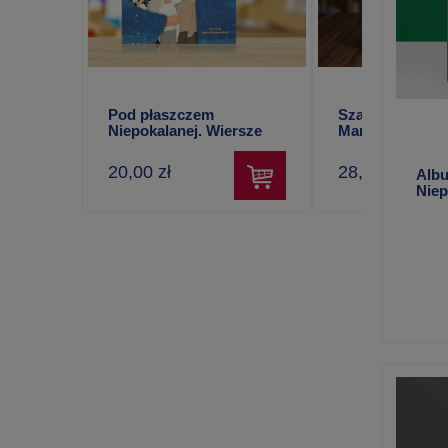
Pod płaszczem
Szaleniec Niepo
Niepokalanej. Wiersze
Maria Winowsk
dla dzieci – Stefan
Todorski
20,00 zł
28,00 zł
Albu
Nie
języ