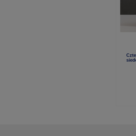
Czte
sied
Wład
OC