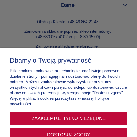
Dane
Obsługa Klienta: +48 46 864 21 48
Zamówienia składane poprzez sklep internetowy:
+48 660 057 410 (pn.-pt. 8:30-15:00)
Zamówienia składane telefonicznie:
+48 46 86 42 240 lub +48 46 86 42 138 (pn.-pt. 8:30-15:00)
Dbamy o Twoją prywatność
E-mail:
kontakt@niepokalanow.pl
Pliki cookies i pokrewne im technologie umożliwiają poprawne
Wydawnictwo Ojców Franciszkanów Niepokalanów
działanie strony i pomagają nam dostosować ofertę do Twoich
Paprotnia, ul. o. M. Kolbego 5, 96-515 Teresin
potrzeb. Możesz zaakceptować wykorzystanie przez nas
NIP: 837 000 03 67
wszystkich tych plików i przejść do sklepu lub dostosować użycie
plików do swoich preferencji, wybierając opcję "Dostosuj zgody".
Nr konta:
70 1020 1185 0000 4302 0307 5900
Więcej o plikach cookies przeczytasz w naszej Polityce
Tylko do zamówień w e-sklepie
prywatności.
Nr konta:
12 1020 1185 0000 4102 0012 3877
ZAAKCEPTUJ TYLKO NIEZBĘDNE
Tylko na intencje mszalne, prenumeraty
DOSTOSUJ ZGODY