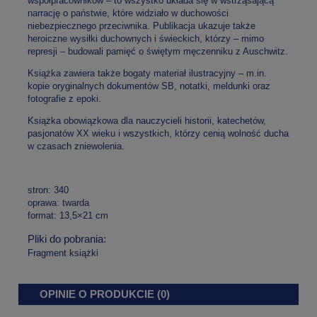
współpracowników – to wszystko układa się w wstrząsającą
narrację o państwie, które widziało w duchowości
niebezpiecznego przeciwnika. Publikacja ukazuje także
heroiczne wysiłki duchownych i świeckich, którzy – mimo
represji – budowali pamięć o świętym męczenniku z Auschwitz.
Książka zawiera także bogaty materiał ilustracyjny – m.in.
kopie oryginalnych dokumentów SB, notatki, meldunki oraz
fotografie z epoki.
Książka obowiązkowa dla nauczycieli historii, katechetów,
pasjonatów XX wieku i wszystkich, którzy cenią wolność ducha
w czasach zniewolenia.
stron: 340
oprawa: twarda
format: 13,5×21 cm
Pliki do pobrania:
Fragment książki
OPINIE O PRODUKCIE (0)