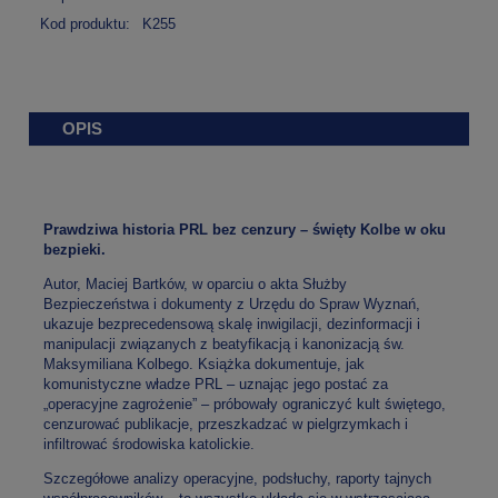
Kod produktu:
K255
OPIS
Prawdziwa historia PRL bez cenzury – święty Kolbe w oku
bezpieki.
Autor, Maciej Bartków, w oparciu o akta Służby
Bezpieczeństwa i dokumenty z Urzędu do Spraw Wyznań,
ukazuje bezprecedensową skalę inwigilacji, dezinformacji i
manipulacji związanych z beatyfikacją i kanonizacją św.
Maksymiliana Kolbego. Książka dokumentuje, jak
komunistyczne władze PRL – uznając jego postać za
„operacyjne zagrożenie” – próbowały ograniczyć kult świętego,
cenzurować publikacje, przeszkadzać w pielgrzymkach i
infiltrować środowiska katolickie.
Szczegółowe analizy operacyjne, podsłuchy, raporty tajnych