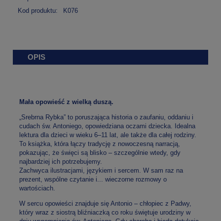
Kod produktu:
K076
OPIS
Mała opowieść z wielką duszą.
„Srebrna Rybka” to poruszająca historia o zaufaniu, oddaniu i
cudach św. Antoniego, opowiedziana oczami dziecka. Idealna
lektura dla dzieci w wieku 6–11 lat, ale także dla całej rodziny.
To książka, która łączy tradycję z nowoczesną narracją,
pokazując, że święci są blisko – szczególnie wtedy, gdy
najbardziej ich potrzebujemy.
Zachwyca ilustracjami, językiem i sercem. W sam raz na
prezent, wspólne czytanie i... wieczorne rozmowy o
wartościach.
W sercu opowieści znajduje się Antonio – chłopiec z Padwy,
który wraz z siostrą bliźniaczką co roku świętuje urodziny w