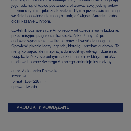
dniu wspomnienia św. Antoniego. Gdy choroba i bieda dotykają
jego rodzinę, chłopiec postanawia ofiarować swój jedyny połów
– srebrną rybkę – jako znak nadziei. Rybka przemawia do niego
we śnie i opowiada nieznaną historię o świętym Antonim, który
głosił kazanie… rybom.
Czytelnik poznaje życie Antoniego – od dzieciństwa w Lizbonie,
przez misyjne pragnienia, franciszkańskie śluby, aż po
cudowne wydarzenia i walkę o sprawiedliwość dla ubogich.
Opowieść płynnie łączy legendę, historię i przekaz duchowy. To
nie tylko bajka, ale i inspiracja do modlitwy, odwagi i działania.
Książka kończy się pełnym nadziei finałem, w którym miłość,
modlitwa i pomoc świętego Antoniego zmieniają los rodziny.
autor: Aleksandra Polewska
stron: 24
format: 155×218 mm
oprawa: twarda
PRODUKTY POWIĄZANE