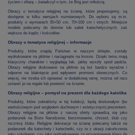
życiem i ofiarą – świadczył o tym, że Bóg jest miłością.
Obrazy o tematyce religijnej na ścianę, które proponujemy, są
dostępne w kilku wersjach rozmiarowych. Do wyboru są m.in.
produkty o wymiarach 35×50 cm, 70×100 cm i innych. Mniejsze
modele polecamy do domów lub salek katechetycznych, zaś
większe do kaplic i kościołów.
Obrazy o tematyce religijnej – informacje
Produkty, które znajdą Państwo w naszym sklepie, zostały
wydrukowane na płótnie i naciągnięte na krosno. Dzięki temu mają
klasyczny charakter i wyglądają tak, jakby wyszły spod pędzla.
Obrazy religijne drukowane na płótnie są też bardzo wyraźne i
odporne na blaknięcie pod wpływem promieni słonecznych. Co
więcej, nie trzeba ich oprawiać w dodatkową ramę, można od razu
ustawić je na regale lub powiesić na ścianie.
Obrazy religijne – pomysł na prezent dla każdego katolika
Produkty, które zebraliśmy w tej kolekcji, będą doskonałym (bo
wartościowym pod względem duchowym i estetycznym) prezentem.
Obrazy religijne na płótnie z naszej oferty sprawdzą się jako
podarunek na Boże Narodzenie, bierzmowanie, chrzest, ślub czy
rocznicę ślubu. Religijne dekoracje na ścianę polecamy także na
podarunek dla katechety i katechetki, czy to z okazji zakończenia
roku szkolnego, czy jako podziękowanie za przygotowanie klasy do