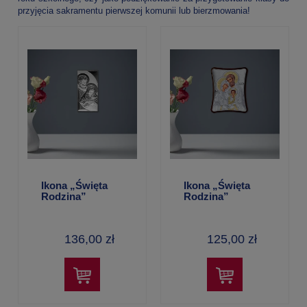
przyjęcia sakramentu pierwszej komunii lub bierzmowania!
Ikona „Święta
Ikona „Święta
Rodzina”
Rodzina”
metalowa,
metalowa,
srebrzysta –
srebrzysto-złota
17×12 cm
– 12,5×15 cm
136,00 zł
125,00 zł