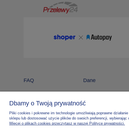
FAQ
Dane
Regulamin sklepu
O Wydawnictwie
Polityka prywatności
Dostawa i płatności
Dbamy o Twoją prywatność
Kontakt
Pliki cookies i pokrewne im technologie umożliwiają poprawne działan
Blog
sklepu lub dostosować użycie plików do swoich preferencji, wybierając 
Więcej o plikach cookies przeczytasz w naszej Polityce prywatności.