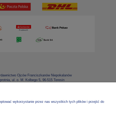
dawnictwo Ojców Franciszkanów Niepokalanów
rotnia, ul. o. M. Kolbego 5, 96-515 Teresin
P: 837 000 03 67
 konta:
70 1020 1185 0000 4302 0307 5900
lko do zamówień w e-sklepie
eptować wykorzystanie przez nas wszystkich tych plików i przejść do
 konta:
12 1020 1185 0000 4102 0012 3877
lko na intencje mszalne, prenumeraty