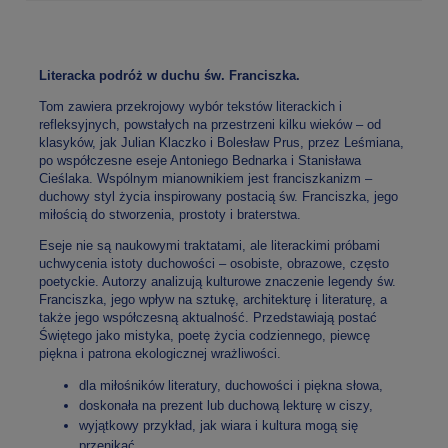
Literacka podróż w duchu św. Franciszka.
Tom zawiera przekrojowy wybór tekstów literackich i
refleksyjnych, powstałych na przestrzeni kilku wieków – od
klasyków, jak Julian Klaczko i Bolesław Prus, przez Leśmiana,
po współczesne eseje Antoniego Bednarka i Stanisława
Cieślaka. Wspólnym mianownikiem jest franciszkanizm –
duchowy styl życia inspirowany postacią św. Franciszka, jego
miłością do stworzenia, prostoty i braterstwa.
Eseje nie są naukowymi traktatami, ale literackimi próbami
uchwycenia istoty duchowości – osobiste, obrazowe, często
poetyckie. Autorzy analizują kulturowe znaczenie legendy św.
Franciszka, jego wpływ na sztukę, architekturę i literaturę, a
także jego współczesną aktualność. Przedstawiają postać
Świętego jako mistyka, poetę życia codziennego, piewcę
piękna i patrona ekologicznej wrażliwości.
dla miłośników literatury, duchowości i piękna słowa,
doskonała na prezent lub duchową lekturę w ciszy,
wyjątkowy przykład, jak wiara i kultura mogą się
przenikać.