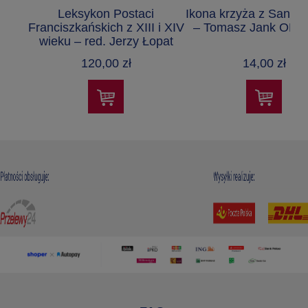
Leksykon Postaci
Ikona krzyża z San D
Franciszkańskich z XIII i XIV
– Tomasz Jank OF
wieku – red. Jerzy Łopat
OFMConv
120,00 zł
14,00 zł