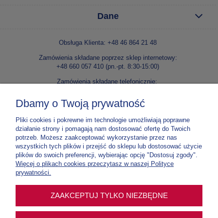
Dane
Obsługa Klienta: +48 46 864 21 48
Zamówienia składane poprzez sklep internetowy:
+48 660 057 410 (pn.-pt. 8:30-15:00)
Zamówienia składane telefonicznie:
+48 46 86 42 240 lub +48 46 86 42 138 (pn.-pt. 8:30-15:00)
Dbamy o Twoją prywatność
E-mail:
kontakt@niepokalanow.pl
Pliki cookies i pokrewne im technologie umożliwiają poprawne
Wydawnictwo Ojców Franciszkanów Niepokalanów
działanie strony i pomagają nam dostosować ofertę do Twoich
Paprotnia, ul. o. M. Kolbego 5, 96-515 Teresin
potrzeb. Możesz zaakceptować wykorzystanie przez nas
NIP: 837 000 03 67
wszystkich tych plików i przejść do sklepu lub dostosować użycie
plików do swoich preferencji, wybierając opcję "Dostosuj zgody".
Nr konta:
70 1020 1185 0000 4302 0307 5900
Więcej o plikach cookies przeczytasz w naszej Polityce
Tylko do zamówień w e-sklepie
prywatności.
Nr konta:
12 1020 1185 0000 4102 0012 3877
ZAAKCEPTUJ TYLKO NIEZBĘDNE
Tylko na intencje mszalne, prenumeraty