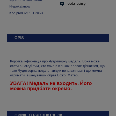
dodaj opinię
Niepokalanów
Kod produktu:
F206U
OPIS
Коротка інформація про Чудотворну медаль. Вона може
стати в нагоді тим, хто хоче в кількох словах дізнатися, що
таке Чудотворна медаль, звідки вона взялася і що можна
отримати, вшанувавши образ Божої Матері.
УВАГА! Медаль не входить. Його
можна придбати окремо.
OPINIE O PRODUKCIE (0)