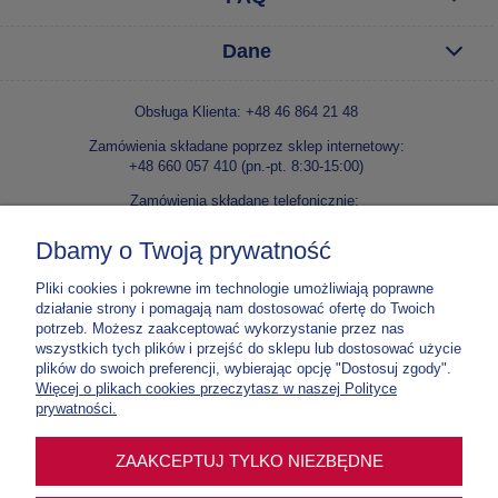
Dane
Obsługa Klienta: +48 46 864 21 48
Zamówienia składane poprzez sklep internetowy:
+48 660 057 410 (pn.-pt. 8:30-15:00)
Zamówienia składane telefonicznie:
+48 46 86 42 240 lub +48 46 86 42 138 (pn.-pt. 8:30-15:00)
Dbamy o Twoją prywatność
E-mail:
kontakt@niepokalanow.pl
Pliki cookies i pokrewne im technologie umożliwiają poprawne
Wydawnictwo Ojców Franciszkanów Niepokalanów
działanie strony i pomagają nam dostosować ofertę do Twoich
Paprotnia, ul. o. M. Kolbego 5, 96-515 Teresin
potrzeb. Możesz zaakceptować wykorzystanie przez nas
NIP: 837 000 03 67
wszystkich tych plików i przejść do sklepu lub dostosować użycie
plików do swoich preferencji, wybierając opcję "Dostosuj zgody".
Nr konta:
70 1020 1185 0000 4302 0307 5900
Więcej o plikach cookies przeczytasz w naszej Polityce
Tylko do zamówień w e-sklepie
prywatności.
Nr konta:
12 1020 1185 0000 4102 0012 3877
ZAAKCEPTUJ TYLKO NIEZBĘDNE
Tylko na intencje mszalne, prenumeraty