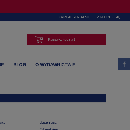
ZAREJESTRUJ SIĘ
ZALOGUJ SIĘ
Koszyk:
(pusty)
JE
BLOG
O WYDAWNICTWIE
ść:
duża ilość
w:
24 godziny