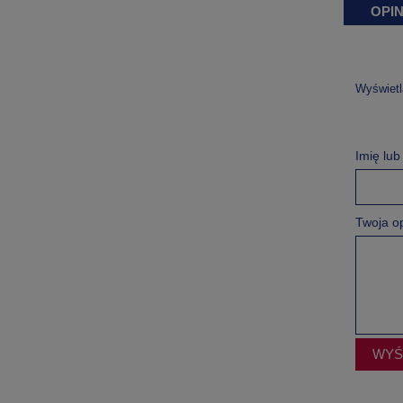
OPIN
Wyświetl
Imię lu
Twoja op
WYŚ