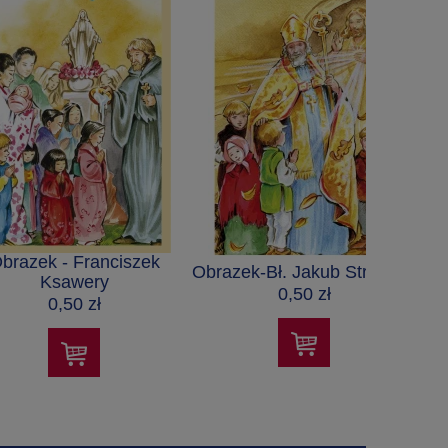
brazek - Franciszek
Obrazek-Bł. Jakub Strzemię
Obr
Ksawery
0,50 zł
0,50 zł