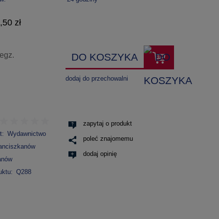
,50 zł
egz.
DO KOSZYKA
dodaj do przechowalni
zapytaj o produkt
t:
Wydawnictwo
poleć znajomemu
anciszkanów
dodaj opinię
anów
uktu:
Q288