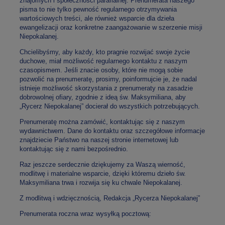
znajomych i społeczności parafialnej. Prenumerata naszego
pisma to nie tylko pewność regularnego otrzymywania
wartościowych treści, ale również wsparcie dla dzieła
ewangelizacji oraz konkretne zaangażowanie w szerzenie misji
Niepokalanej.
Chcielibyśmy, aby każdy, kto pragnie rozwijać swoje życie
duchowe, miał możliwość regularnego kontaktu z naszym
czasopismem. Jeśli znacie osoby, które nie mogą sobie
pozwolić na prenumeratę, prosimy, poinformujcie je, że nadal
istnieje możliwość skorzystania z prenumeraty na zasadzie
dobrowolnej ofiary, zgodnie z ideą św. Maksymiliana, aby
„Rycerz Niepokalanej” docierał do wszystkich potrzebujących.
Prenumeratę można zamówić, kontaktując się z naszym
wydawnictwem. Dane do kontaktu oraz szczegółowe informacje
znajdziecie Państwo na naszej stronie internetowej lub
kontaktując się z nami bezpośrednio.
Raz jeszcze serdecznie dziękujemy za Waszą wierność,
modlitwę i materialne wsparcie, dzięki któremu dzieło św.
Maksymiliana trwa i rozwija się ku chwale Niepokalanej.
Z modlitwą i wdzięcznością, Redakcja „Rycerza Niepokalanej”
Prenumerata roczna wraz wysyłką pocztową: