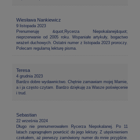
Wiesława Nankiewicz
9 listopada 2023
Prenumeruję &quot;Rycerza Niepokalanej&quot;
nieprzerwanie od 2005 roku. Wspaniałe artykuły, bogactwo
wrażeń duchowych. Ostatni numer z listopada 2023 proroczy.
Polecam regularną lekturę pisma.
Teresa
4 grudnia 2023
Bardzo dobre wydawnictwo. Chętnie zamawiam mojej Mamie,
a i ja często czytam. Bardzo dziękuję za Wasze poświęcenie
i trud.
Sebastian
22 września 2024
Długo nie prenumerowałem Rycerza Niepokalanej. Po 11
latach zapragnąłem powrócić do jego lektury. Z utęsknieniem
czekałem, aż pierwszy zamówiony numer do mnie przyjdzie.