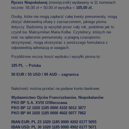
Rycerz Niepokalanej
(miesięcznik) wydawany w 11 numerach
rocznie: 55,00 zł + 50,00 zł wysyłka =
105,00 zł.
Osoby, które nie mogą zapłacić całej kwoty prenumeraty, mogą
złożyć dobrowolną ofiarę z zaznaczeniem, jakiego pisma
dotyczy. Będziemy je wysyłali przez cały rok, podobnie jak to
czynił św. Maksymilian Maria Kolbe. Czytelnicy, których nie
stać na opłacenie prenumeraty, a pragną czasopismo
otrzymywać, mogą skorzystać z poniższego formularza z
odpowiednią adnotacją w uwagach.
Przybliżone roczny koszt wydruku i wysyłki pisma to:
105 PL – Polska
50 EUR / 55 USD / 89 AUD – zagranica
Należność można przelać na podane konto bankowe:
Wydawnictwo Ojców Franciszkanów, Niepokalanów
PKO BP S.A. XVIII O/Warszawa
PKO BP 12 1020 1185 0000 4102 0012 3877
PKO BP 84 1020 1185 0000 4602 0077 7862
IBAN EUR: PL 23 1020 1185 0000 4202 0177 5055
IBAN USD: PL 30 1020 1185 0000 4902 0177 5071