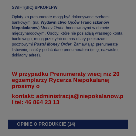
SWIFT(BIC) BPKOPLPW
Opłaty za prenumeratę mogą być dokonywane czekami
bankowymi (na:
Wydawnictwo Ojców Franciszkanów
Niepokalanów
)
Money Order
, honorowanymi w obrocie
międzynarodowym. Osoby, które nie posiadają własnego konta
bankowego, mogą przesyłać do nas ofiary przekazami
pocztowymi
Postal Money Order
. Zamawiając prenumeratę
listownie, należy podać dane prenumeratora (imię, nazwisko,
dokładny adres).
W przypadku Prenumeraty wiecj niz 20
egzemplarzy Rycerza Niepokalanej
prosimy o
kontakt:
administracja@niepokalanow.p
l tel:
46 864 23 13
OPINIE O PRODUKCIE (14)