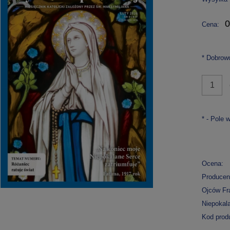
0
Cena:
*
Dobrowol
*
- Pole 
Ocena:
Producen
Ojców Fr
Niepokal
Kod prod