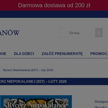
Darmowa dostawa od 200 zł
KIE
DLA DZIECI
ZAŁÓŻ PRENUMERATĘ
PROMOC
»
Rycerz Niepokalanej (837) – luty 2026
RZ NIEPOKALANEJ (837) – LUTY 2026
Dostępno
Wysyłka 