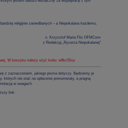
, którym jestem bardzo wdzięczny za współpracę z tym
ardziej religijnie zaniedbanych – a Niepokalana każdemu,
o. Krzysztof Maria Flis OFMConv
z Redakcją „Rycerza Niepokalanej”
wej. W koszyku należy użyć kodu: w8kc55sy
arę z zaznaczeniem, jakiego pisma dotyczy. Będziemy je
cy, których nie stać na opłacenie prenumeraty, a pragną
dnotacją w uwagach.
ższy link: