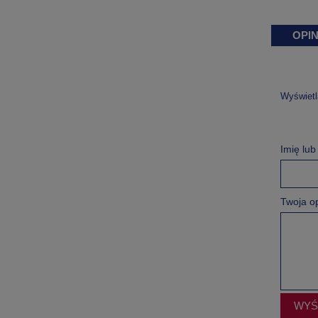
OPIN
Wyświetl
Imię lu
Twoja op
WYŚ