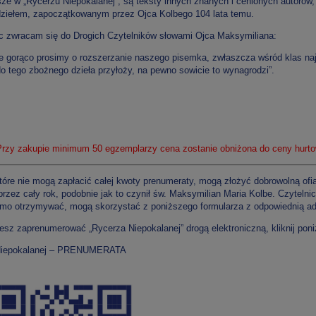
ze w „Rycerzu Niepokalanej”, są teksty innych znanych i cenionych autorów
dziełem, zapoczątkowanym przez Ojca Kolbego 104 lata temu.
c zwracam się do Drogich Czytelników słowami Ojca Maksymiliana:
e gorąco prosimy o rozszerzanie naszego pisemka, zwłaszcza wśród klas najb
do tego zbożnego dzieła przyłoży, na pewno sowicie to wynagrodzi”.
zy zakupie minimum 50 egzemplarzy cena zostanie obniżona do ceny hurto
tóre nie mogą zapłacić całej kwoty prenumeraty, mogą złożyć dobrowolną ofi
przez cały rok, podobnie jak to czynił św. Maksymilian Maria Kolbe. Czytelni
mo otrzymywać, mogą skorzystać z poniższego formularza z odpowiednią a
cesz zaprenumerować „Rycerza Niepokalanej” drogą elektroniczną, kliknij poni
Niepokalanej – PRENUMERATA