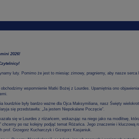
mini 2026!
zytelnicy!
namy luty. Pomimo że jest to miesiąc zimowy, pragniemy, aby nasze serca by
o obchodzimy wspomnienie Matki Bożej z Lourdes. Upamiętnia ono objawienia 
iemi.
ia lourdzkie były bardzo ważne dla Ojca Maksymiliana, nasz Święty wielokrot
aryja się przedstawiła: „Ja jestem Niepokalane Poczęcie”.
kazała się w Lourdes z różańcem, wskazując na niego jako na modlitwę, która
” chcemy po raz kolejny podjąć temat Różańca. Jego znaczenie i kluczową rol
ch prof. Grzegorz Kucharczyk i Grzegorz Kasjaniuk.