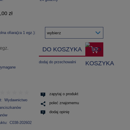
,00 zł
na ofiara(za 1 egz.):
egz.
DO KOSZYKA
dodaj do przechowalni
wymagane
zapytaj o produkt
t:
Wydawnictwo
poleć znajomemu
anciszkanów
dodaj opinię
anów
uktu:
C038-202602