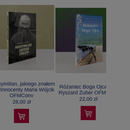
ymilian, jakiego znałem
Różaniec Boga Ojca – o.
. Innocenty Maria Wójcik
Ryszard Żuber OFMConv
OFMConv
22,00 zł
28,00 zł