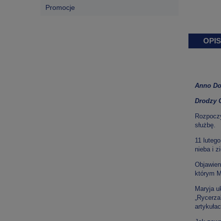
Promocje
OPIS
Anno Do
Drodzy C
Rozpoczy
służbę.
11 luteg
nieba i z
Objawien
którym M
Maryja u
„Rycerza
artykuła