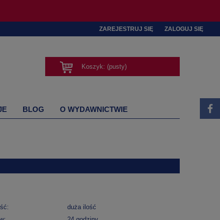
ZAREJESTRUJ SIĘ
ZALOGUJ SIĘ
Koszyk:
(pusty)
JE
BLOG
O WYDAWNICTWIE
ść:
duża ilość
w:
24 godziny