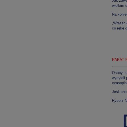
Jak zaws
wielkim 
Na konie
„Wreszci
co rękę 
RABAT Pr
Osoby, k
wysyłali 
czasopis
Jeśli ch
Rycerz 