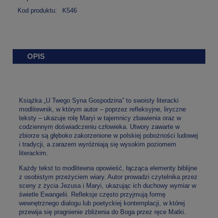
Kod produktu:
K546
OPIS
Książka „U Twego Syna Gospodzina” to swoisty literacki
modlitewnik, w którym autor – poprzez refleksyjne, liryczne
teksty – ukazuje rolę Maryi w tajemnicy zbawienia oraz w
codziennym doświadczeniu człowieka. Utwory zawarte w
zbiorze są głęboko zakorzenione w polskiej pobożności ludowej
i tradycji, a zarazem wyróżniają się wysokim poziomem
literackim.
Każdy tekst to modlitewna opowieść, łącząca elementy biblijne
z osobistym przeżyciem wiary. Autor prowadzi czytelnika przez
sceny z życia Jezusa i Maryi, ukazując ich duchowy wymiar w
świetle Ewangelii. Refleksje często przyjmują formę
wewnętrznego dialogu lub poetyckiej kontemplacji, w której
przewija się pragnienie zbliżenia do Boga przez ręce Matki.