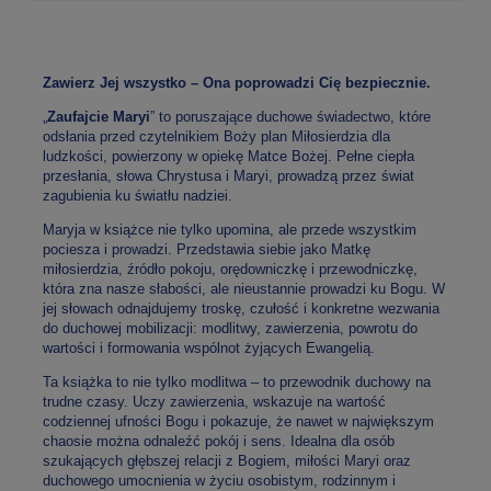
Zawierz Jej wszystko – Ona poprowadzi Cię bezpiecznie.
„
Zaufajcie Maryi
” to poruszające duchowe świadectwo, które
odsłania przed czytelnikiem Boży plan Miłosierdzia dla
ludzkości, powierzony w opiekę Matce Bożej. Pełne ciepła
przesłania, słowa Chrystusa i Maryi, prowadzą przez świat
zagubienia ku światłu nadziei.
Maryja w książce nie tylko upomina, ale przede wszystkim
pociesza i prowadzi. Przedstawia siebie jako Matkę
miłosierdzia, źródło pokoju, orędowniczkę i przewodniczkę,
która zna nasze słabości, ale nieustannie prowadzi ku Bogu. W
jej słowach odnajdujemy troskę, czułość i konkretne wezwania
do duchowej mobilizacji: modlitwy, zawierzenia, powrotu do
wartości i formowania wspólnot żyjących Ewangelią.
Ta książka to nie tylko modlitwa – to przewodnik duchowy na
trudne czasy. Uczy zawierzenia, wskazuje na wartość
codziennej ufności Bogu i pokazuje, że nawet w największym
chaosie można odnaleźć pokój i sens. Idealna dla osób
szukających głębszej relacji z Bogiem, miłości Maryi oraz
duchowego umocnienia w życiu osobistym, rodzinnym i