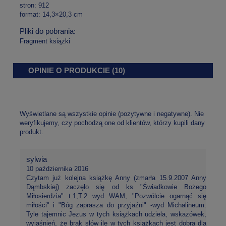
stron: 912
format: 14,3×20,3 cm
Pliki do pobrania:
Fragment książki
OPINIE O PRODUKCIE (10)
Wyświetlane są wszystkie opinie (pozytywne i negatywne). Nie
weryfikujemy, czy pochodzą one od klientów, którzy kupili dany
produkt.
sylwia
10 października 2016
Czytam już kolejna książkę Anny (zmarła 15.9.2007 Anny
Dąmbskiej) zaczęło się od ks "Świadkowie Bożego
Miłosierdzia" t.1,T.2 wyd WAM, "Pozwólcie ogarnąć się
miłości" i "Bóg zaprasza do przyjaźni" -wyd Michalineum.
Tyle tajemnic Jezus w tych książkach udziela, wskazówek,
wyjaśnień, że brak słów ile w tych książkach jest dobra dla