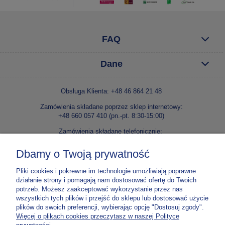
FAQ
Dane
Obsługa Klienta: +48 46 864 21 48
Zamówienia składane poprzez sklep internetowy:
+48 660 057 410 (pn.-pt. 8:30-15:00)
Zamówienia składane telefonicznie:
+48 46 86 42 240 lub +48 46 86 42 138 (pn.-pt. 8:30-15:00)
Dbamy o Twoją prywatność
E-mail:
kontakt@niepokalanow.pl
Pliki cookies i pokrewne im technologie umożliwiają poprawne
Wydawnictwo Ojców Franciszkanów Niepokalanów
działanie strony i pomagają nam dostosować ofertę do Twoich
Paprotnia, ul. o. M. Kolbego 5, 96-515 Teresin
potrzeb. Możesz zaakceptować wykorzystanie przez nas
NIP: 837 000 03 67
wszystkich tych plików i przejść do sklepu lub dostosować użycie
plików do swoich preferencji, wybierając opcję "Dostosuj zgody".
Nr konta:
70 1020 1185 0000 4302 0307 5900
Więcej o plikach cookies przeczytasz w naszej Polityce
Tylko do zamówień w e-sklepie