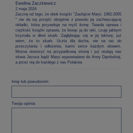
Ewelina Zaczkiewicz
2 maja 2024
Zacznę od tego, że obok książki "Zaufajcie Maryi. 1982-2005
" nie da się przejść obojętnie z powodu jej zachwycającej
okładki, która przywołuje na myśl ikonę. Twarda oprawa i
ciężkość książki sprawia, że biorąc ją do ręki, czuję jakbym
trzymała w dłoni skarb. Zagłębiając się w jej lekturę, już
wiem, że to skarb. Uczta dla ducha, nie na raz do
przeczytania i odłożenia, karmi serce każdym słowem.
Można otworzyć na przypadkową stronę i już otulają nas
słowa Jezusa bądź Maryi wypowiadane do Anny Dąmbskiej,
a przez nią do każdego z nas Polaków.
Imię lub pseudonim:
Twoja opinia: