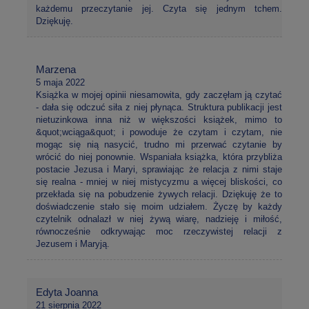
każdemu przeczytanie jej. Czyta się jednym tchem.
Dziękuję.
Marzena
5 maja 2022
Książka w mojej opinii niesamowita, gdy zaczęłam ją czytać
- dała się odczuć siła z niej płynąca. Struktura publikacji jest
nietuzinkowa inna niż w większości książek, mimo to
&quot;wciąga&quot; i powoduje że czytam i czytam, nie
mogąc się nią nasycić, trudno mi przerwać czytanie by
wrócić do niej ponownie. Wspaniała książka, która przybliża
postacie Jezusa i Maryi, sprawiając że relacja z nimi staje
się realna - mniej w niej mistycyzmu a więcej bliskości, co
przekłada się na pobudzenie żywych relacji. Dziękuję że to
doświadczenie stało się moim udziałem. Życzę by każdy
czytelnik odnalazł w niej żywą wiarę, nadzieję i miłość,
równocześnie odkrywając moc rzeczywistej relacji z
Jezusem i Maryją.
Edyta Joanna
21 sierpnia 2022