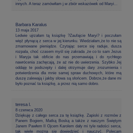
innych. A teraz zamówiłam j.w zbiór wskazówek od Maryi...
Barbara Karalus
13 maja 2017
Ledwie ujrzałam tą książkę ?Zaufajcie Maryi? i poczułam
więź płynącą z serca w jej kierunku. Wiedziałam,że to nie są
zmarnowane pieniądze. Czytając serce się raduje, dusza
rozpala, choć czasem myśl się zakrada ,że co to sam Jezus
i Maryja tak obficie do nas przemawiają i do rychłego
nawrócenia zachęcają, że aż nie do uwierzenia. Szybko Jej
oddaję te podszepty i dalej otrzymuje dary zrozumienia i
potwierdzenia dla mnie samej spraw duchowych, które mą
duszę zalewają i jakby słowa są słońcem. Dobrze,że dane mi
było poznać ta książkę, a przez nią samo dobro.
teresa l.
8 czerwca 2020
Dziękuję z całego serca za tę książkę. Zapiski z rozmów z
Panem Bogiem, Matką Boską a także z naszym Świętym
Janem Pawłem II Ojcem Karolem dały mi tyle radości serca,
tak wiele można się dowiedzieć i nauczyć. Polecam