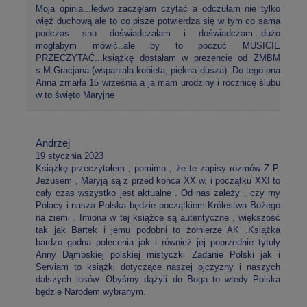
Moja opinia...ledwo zaczęłam czytać a odczułam nie tylko
więź duchową ale to co pisze potwierdza się w tym co sama
podczas snu doświadczałam i doświadczam...dużo
mogłabym mówić..ale by to poczuć MUSICIE
PRZECZYTAĆ...książkę dostałam w prezencie od ZMBM
s.M.Gracjana (wspaniała kobieta, piękna dusza). Do tego ona
Anna zmarła 15 września a ja mam urodziny i rocznicę ślubu
w to święto Maryjne
Andrzej
19 stycznia 2023
Książkę przeczytałem , pomimo , że te zapisy rozmów Z P.
Jezusem , Maryją są z przed końca XX w. i początku XXI to
cały czas wszystko jest aktualne . Od nas zależy , czy my
Polacy i nasza Polska będzie początkiem Królestwa Bożego
na ziemi . Imiona w tej książce są autentyczne , większość
tak jak Bartek i jemu podobni to żołnierze AK .Książka
bardzo godna polecenia jak i również jej poprzednie tytuły
Anny Dąmbskiej polskiej mistyczki Zadanie Polski jak i
Serviam to książki dotyczące naszej ojczyzny i naszych
dalszych losów. Obyśmy dążyli do Boga to wtedy Polska
będzie Narodem wybranym.