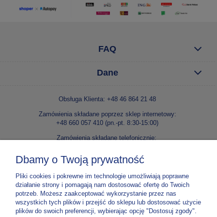
FAQ
Dane
Obsługa Klienta: +48 46 864 21 48
Zamówienia składane poprzez sklep internetowy:
+48 660 057 410 (pn.-pt. 8:30-15:00)
Zamówienia składane telefonicznie:
+48 46 86 42 240 lub +48 46 86 42 138 (pn.-pt. 8:30-15:00)
Dbamy o Twoją prywatność
E-mail:
kontakt@niepokalanow.pl
Pliki cookies i pokrewne im technologie umożliwiają poprawne
Wydawnictwo Ojców Franciszkanów Niepokalanów
działanie strony i pomagają nam dostosować ofertę do Twoich
Paprotnia, ul. o. M. Kolbego 5, 96-515 Teresin
potrzeb. Możesz zaakceptować wykorzystanie przez nas
NIP: 837 000 03 67
wszystkich tych plików i przejść do sklepu lub dostosować użycie
plików do swoich preferencji, wybierając opcję "Dostosuj zgody".
Nr konta:
70 1020 1185 0000 4302 0307 5900