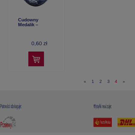
Cudowny
Medalik –
aluminiowy (22
mm)
0,60 zł
«
1
2
3
4
»