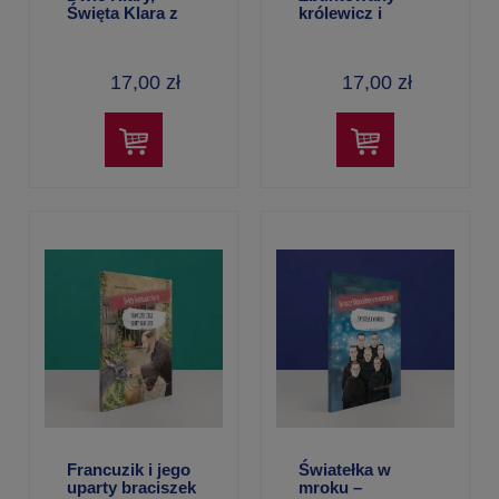
Święta Klara z
królewicz i
Asyżu –
latający mnich –
Aleksandra
Aleksandra
Polewska
Polewska
17,00 zł
17,00 zł
Francuzik i jego
Światełka w
uparty braciszek
mroku –