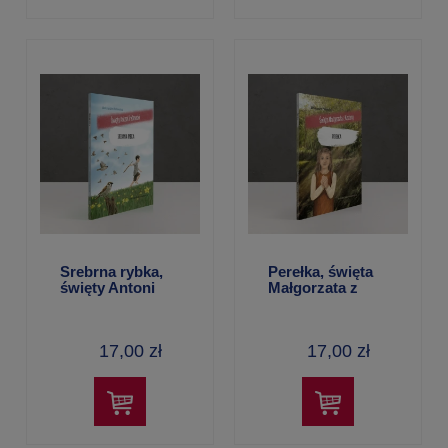
Srebrna rybka,
Perełka, święta
święty Antoni
Małgorzata z
Padewski –
Kortony –
Aleksandra
Aleksandra
Polewska
Polewska
17,00 zł
17,00 zł