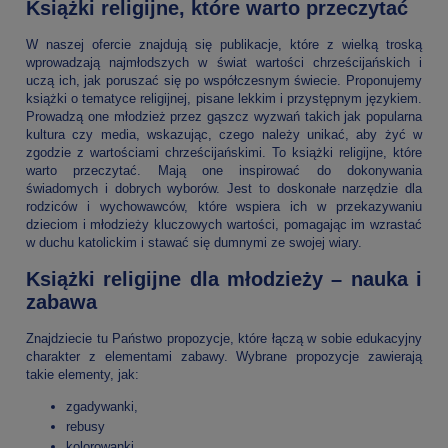
Książki religijne, które warto przeczytać
W naszej ofercie znajdują się publikacje, które z wielką troską
wprowadzają najmłodszych w świat wartości chrześcijańskich i
uczą ich, jak poruszać się po współczesnym świecie. Proponujemy
książki o tematyce religijnej, pisane lekkim i przystępnym językiem.
Prowadzą one młodzież przez gąszcz wyzwań takich jak popularna
kultura czy media, wskazując, czego należy unikać, aby żyć w
zgodzie z wartościami chrześcijańskimi. To książki religijne, które
warto przeczytać. Mają one inspirować do dokonywania
świadomych i dobrych wyborów. Jest to doskonałe narzędzie dla
rodziców i wychowawców, które wspiera ich w przekazywaniu
dzieciom i młodzieży kluczowych wartości, pomagając im wzrastać
w duchu katolickim i stawać się dumnymi ze swojej wiary.
Książki religijne dla młodzieży – nauka i
zabawa
Znajdziecie tu Państwo propozycje, które łączą w sobie edukacyjny
charakter z elementami zabawy. Wybrane propozycje zawierają
takie elementy, jak:
zgadywanki,
rebusy
kolorowanki.