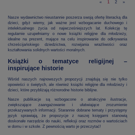
«
1
2
»
Nasze wydawnictwo nieustannie poszerza swoją ofertę literacką dla
dzieci, gdyż wiemy, jak ważne jest wzbogacanie duchowego i
intelektualnego życia od najwcześniejszych lat. Kolekcję tę
regularnie uzupełniamy o nowe książki religijne dla młodzieży,
idealne na prezent, mające na celu inspirowanie do odkrywania
chrześcijańskiego dziedzictwa, rozwijania wrażliwości oraz
kształtowania solidnych wartości moralnych.
Książki o tematyce religijnej –
inspirujące historie
Wśród naszych najnowszych propozycji znajdują się nie tylko
opowieści o świętych, ale również książki religijne dla młodzieży i
dzieci, które przybliżają różnorodne historie biblijne.
Nasze publikacje są wzbogacone o atrakcyjne ilustracje,
zwiększające zaangażowanie i ułatwiające zrozumienie
przekazywanych informacji. Starannie dobrane tematy i przystępny
język sprawiają, że propozycje z naszej księgarni stanowią
doskonałe narzędzie do nauki, refleksji oraz rozmów o wartościach
w domu i w szkole. Z pewnością warto je przeczytać!