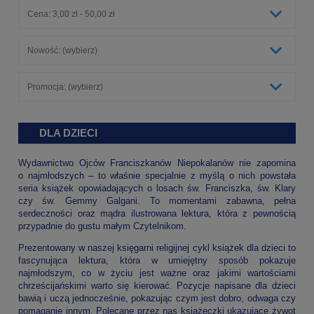
Cena: 3,00 zł - 50,00 zł
Nowość: (wybierz)
Promocja: (wybierz)
DLA DZIECI
Wydawnictwo Ojców Franciszkanów Niepokalanów nie zapomina
o najmłodszych – to właśnie specjalnie z myślą o nich powstała
seria książek opowiadających o losach św. Franciszka, św. Klary
czy św. Gemmy Galgani. To momentami zabawna, pełna
serdeczności oraz mądra ilustrowana lektura, która z pewnością
przypadnie do gustu małym Czytelnikom.
Prezentowany w naszej
księgarni religijnej
cykl książek dla dzieci to
fascynująca lektura, która w umiejętny sposób pokazuje
najmłodszym, co w życiu jest ważne oraz jakimi wartościami
chrześcijańskimi warto się kierować. Pozycje napisane dla dzieci
bawią i uczą jednocześnie, pokazując czym jest dobro, odwaga czy
pomaganie innym. Polecane przez nas książeczki ukazujące żywot