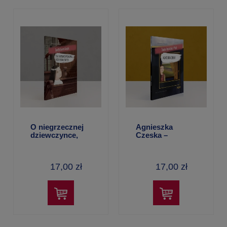
O niegrzecznej
Agnieszka
dziewczynce,
Czeska –
która została
Aleksandra
świętą –
Polewska
Aleksandra
17,00 zł
17,00 zł
Polewska