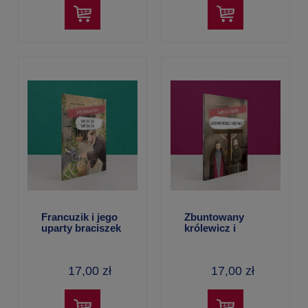
Francuzik i jego
Zbuntowany
uparty braciszek
królewicz i
– Aleksandra
latający mnich –
Polewska
Aleksandra
Polewska
17,00 zł
17,00 zł