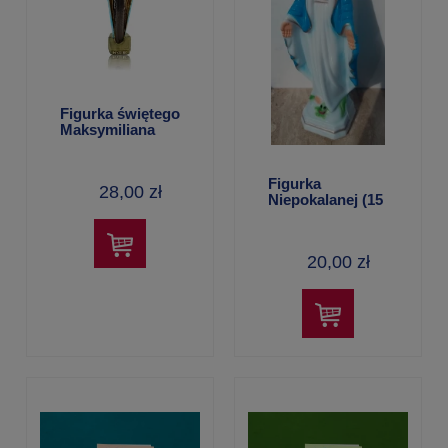
Figurka świętego
Maksymiliana
Kolbego pod
płaszczem Maryi
– 11 cm, ręcznie
Figurka
28,00 zł
malowana
Niepokalanej (15
cm)
20,00 zł