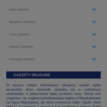
Kolor: (wybierz)
Wysyłka w: (wybierz)
Cena: (wybierz)
Nowość: (wybierz)
Promocja: (wybierz)
GADŻETY RELIGIJNE
W naszym sklepie internetowym oferujemy szeroki wybór
akcesoriów, które doskonale sprawdzą się w codziennym
użytkowaniu, a jednocześnie będą symbolem wiary. Wśród nich
znajdziesz, np. magnesy przedstawiające kaplicę w Niepokalanowie
lub figurę Niepokalanej, ale także ceramiczne kubki i figurki, które
będą Ci przypominać o wizycie w tym wyjątkowym miejscu. Kubki