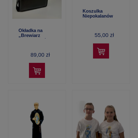
Koszulka
Niepokalanów
Okładka na
55,00 zł
„Brewiarz
franciszkanów
świeckich”
89,00 zł